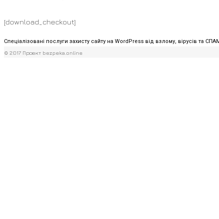
[download_checkout]
Спеціалізовані послуги захисту сайту на WordPress від взлому, вірусів та СПА
© 2017 Проект bezpeka.online