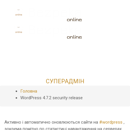
Toggle
navigati
WordPress 4.7.2
security release
21 FEBRUARY 2017
21 FEBRUARY 2017
/ BY
СУПЕРАДМІН
Головна
WordPress 4.7.2 security release
Активно і автоматично оновлюються сайти на
#
wordpress
,
зокрема помітно по статистиці навантаження на серверах.